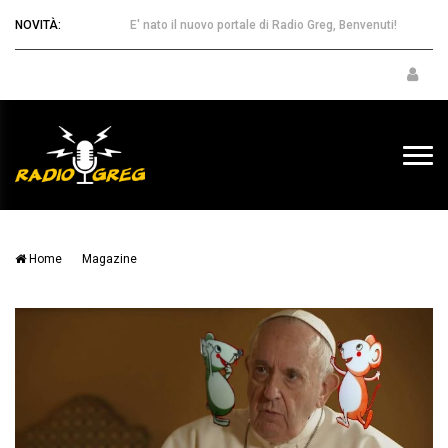
NOVITÀ:
E' nato il nuovo portale di Radio Greg, Benvenuti!
Home
Magazine